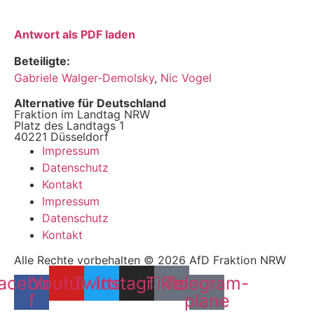
Antwort als PDF laden
Beteiligte:
Gabriele Walger-Demolsky
,
Nic Vogel
Alternative für Deutschland
Fraktion im Landtag NRW
Platz des Landtags 1
40221 Düsseldorf
Impressum
Datenschutz
Kontakt
Impressum
Datenschutz
Kontakt
Alle Rechte vorbehalten © 2026 AfD Fraktion NRW
acebook-
Youtube
Twitter
Instagram
Tiktok
Telegram-
f
plane