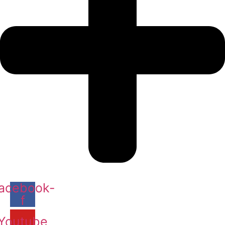
acebook-
f
Youtube