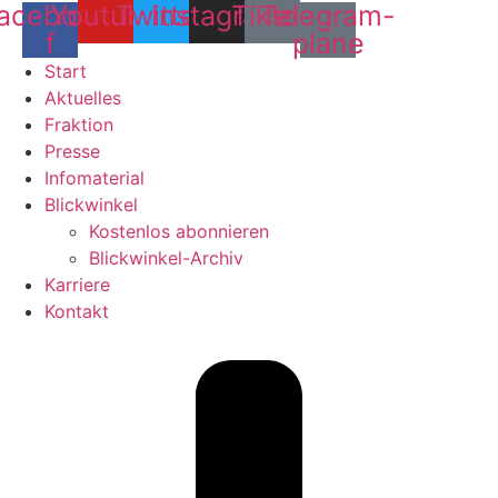
acebook-
Youtube
Twitter
Instagram
Tiktok
Telegram-
f
plane
Start
Aktuelles
Fraktion
Presse
Infomaterial
Blickwinkel
Kostenlos abonnieren
Blickwinkel-Archiv
Karriere
Kontakt