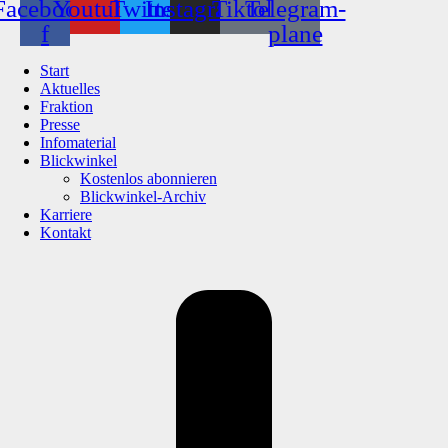
Facebook-
Youtube
Twitter
Instagram
Tiktok
Telegram-
f
plane
Start
Aktuelles
Fraktion
Presse
Infomaterial
Blickwinkel
Kostenlos abonnieren
Blickwinkel-Archiv
Karriere
Kontakt