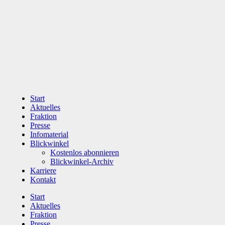
Zum
Inhalt
wechseln
Start
Aktuelles
Fraktion
Presse
Infomaterial
Blickwinkel
Kostenlos abonnieren
Blickwinkel-Archiv
Karriere
Kontakt
Start
Aktuelles
Fraktion
Presse