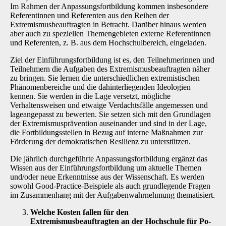
Im Rahmen der Anpas­sungsfortbildung kommen insbesondere
Referentinnen und Referenten aus den Reihen der
Extremismusbeauftragten in Betracht. Darüber hinaus werden
aber auch zu speziellen The­mengebieten externe Referentinnen
und Referenten, z. B. aus dem Hochschulbereich, einge­laden.
Ziel der Einführungsfortbildung ist es, den Teilnehmerinnen und
Teilnehmern die Aufgaben des Extremismusbeauftragten näher
zu bringen. Sie lernen die unterschiedlichen extremisti­schen
Phänomenbereiche und die dahinterliegenden Ideologien
kennen. Sie werden in die Lage versetzt, mögliche
Verhaltensweisen und etwaige Verdachtsfälle angemessen und
lage­angepasst zu bewerten. Sie setzen sich mit den Grundlagen
der Extremismusprävention aus­einander und sind in der Lage,
die Fortbildungsstellen in Bezug auf interne Maßnahmen zur
Förderung der demokratischen Resilienz zu unterstützen.
Die jährlich durchgeführte Anpassungsfortbildung ergänzt das
Wissen aus der Einführungs­fortbildung um aktuelle Themen
und/oder neue Erkenntnisse aus der Wissenschaft. Es werden
sowohl Good-Practice-Beispiele als auch grundlegende Fragen
im Zusammenhang mit der Aufgabenwahrnehmung thematisiert.
Welche Kosten fallen für den
Extremismusbeauftragten an der Hochschule für Po­