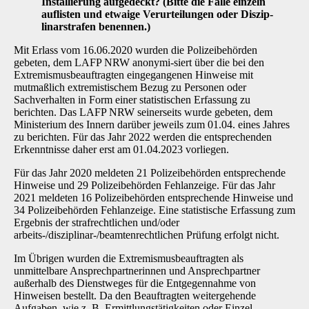
Installierung auf­gedeckt? (Bitte die Fälle einzeln
auflisten und etwaige Verurteilungen oder Diszip­
linarstrafen benennen.)
Mit Erlass vom 16.06.2020 wurden die Polizeibehörden
gebeten, dem LAFP NRW anonymi-siert über die bei den
Extremismusbeauftragten eingegangenen Hinweise mit
mutmaßlich ext­remistischem Bezug zu Personen oder
Sachverhalten in Form einer statistischen Erfassung zu
berichten. Das LAFP NRW seinerseits wurde gebeten, dem
Ministerium des Innern darüber jeweils zum 01.04. eines Jahres
zu berichten. Für das Jahr 2022 werden die entsprechenden
Erkenntnisse daher erst am 01.04.2023 vorliegen.
Für das Jahr 2020 meldeten 21 Polizeibehörden entsprechende
Hinweise und 29 Polizeibe­hörden Fehlanzeige. Für das Jahr
2021 meldeten 16 Polizeibehörden entsprechende Hin­weise und
34 Polizeibehörden Fehlanzeige. Eine statistische Erfassung zum
Ergebnis der strafrechtlichen und/oder
arbeits-/disziplinar-/beamtenrechtlichen Prüfung erfolgt nicht.
Im Übrigen wurden die Extremismusbeauftragten als
unmittelbare Ansprechpartnerinnen und Ansprechpartner
außerhalb des Dienstweges für die Entgegennahme von
Hinweisen bestellt. Da den Beauftragten weitergehende
Aufgaben, wie z. B. Ermittlungstätigkeiten oder Einzel­