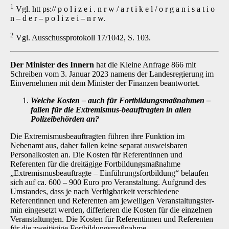
1
Vgl. htt ps:// p o l i z e i . n r w / a r t i k e l / o r g a n i s a t i o
n – d e r – p o l i z e i – n r w.
2
Vgl. Ausschussprotokoll 17/1042, S. 103.
Der Minister des Innern
hat die Kleine Anfrage 866 mit
Schreiben vom 3. Januar 2023 na­mens der Landesregierung im
Einvernehmen mit dem Minister der Finanzen beantwortet.
Welche Kosten
–
auch für Fortbildungsmaßnahmen
–
fallen für die Extremismus-beauftragten in allen
Polizeibehörden an?
Die Extremismusbeauftragten führen ihre Funktion im
Nebenamt aus, daher fallen keine se­parat ausweisbaren
Personalkosten an. Die Kosten für Referentinnen und
Referenten für die dreitägige Fortbildungsmaßnahme
„Extremismusbeauftragte – Einführungsfortbildung“ belau­fen
sich auf ca. 600 – 900 Euro pro Veranstaltung. Aufgrund des
Umstandes, dass je nach Verfügbarkeit verschiedene
Referentinnen und Referenten am jeweiligen Veranstaltungster­
min eingesetzt werden, differieren die Kosten für die einzelnen
Veranstaltungen. Die Kosten für Referentinnen und Referenten
für die zweitägige Fortbildungsmaßnahme