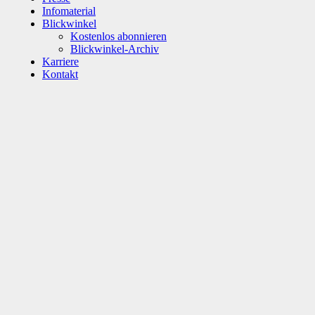
Infomaterial
Blickwinkel
Kostenlos abonnieren
Blickwinkel-Archiv
Karriere
Kontakt