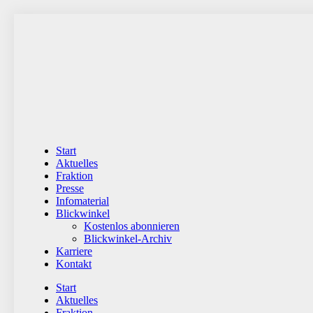
Zum
Inhalt
wechseln
Start
Aktuelles
Fraktion
Presse
Infomaterial
Blickwinkel
Kostenlos abonnieren
Blickwinkel-Archiv
Karriere
Kontakt
Start
Aktuelles
Fraktion