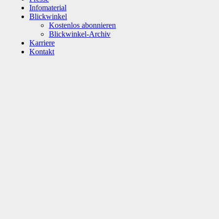
Infomaterial
Blickwinkel
Kostenlos abonnieren
Blickwinkel-Archiv
Karriere
Kontakt