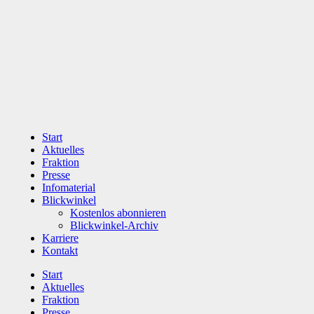
Zum
Inhalt
wechseln
Start
Aktuelles
Fraktion
Presse
Infomaterial
Blickwinkel
Kostenlos abonnieren
Blickwinkel-Archiv
Karriere
Kontakt
Start
Aktuelles
Fraktion
Presse