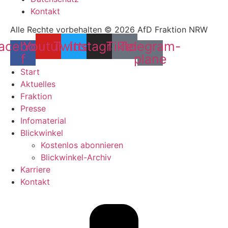
Kontakt
Alle Rechte vorbehalten © 2026 AfD Fraktion NRW
acebook-
Youtube
Twitter
Instagram
Tiktok
Telegram-
f
plane
Start
Aktuelles
Fraktion
Presse
Infomaterial
Blickwinkel
Kostenlos abonnieren
Blickwinkel-Archiv
Karriere
Kontakt