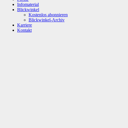
Infomaterial
Blickwinkel
Kostenlos abonnieren
Blickwinkel-Archiv
Karriere
Kontakt