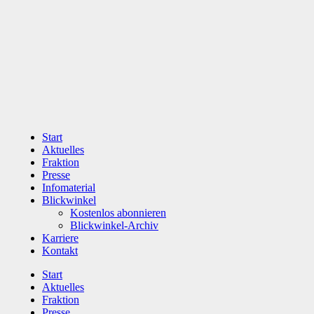
Zum
Inhalt
wechseln
Start
Aktuelles
Fraktion
Presse
Infomaterial
Blickwinkel
Kostenlos abonnieren
Blickwinkel-Archiv
Karriere
Kontakt
Start
Aktuelles
Fraktion
Presse