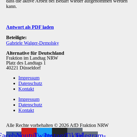
dass die aktive Arbeit bei Bedarf wieder aufgenommen werden
kann.
Antwort als PDF laden
Beteiligte:
Gabriele Walger-Demolsky
Alternative für Deutschland
Fraktion im Landtag NRW
Platz des Landtags 1
40221 Düsseldorf
Impressum
Datenschutz
Kontakt
Impressum
Datenschutz
Kontakt
Alle Rechte vorbehalten © 2026 AfD Fraktion NRW
Facebook-
Youtube
Twitter
Instagram
Tiktok
Telegram-