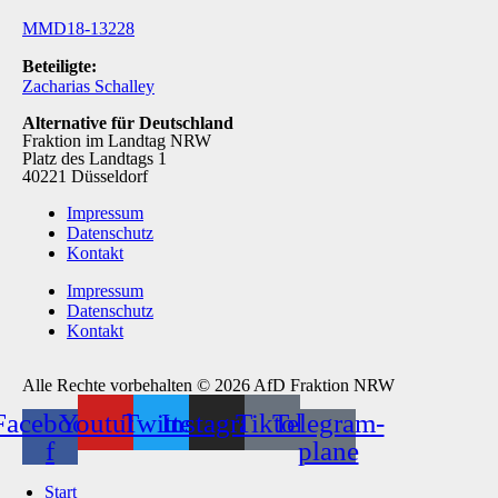
MMD18-13228
Beteiligte:
Zacharias Schalley
Alternative für Deutschland
Fraktion im Landtag NRW
Platz des Landtags 1
40221 Düsseldorf
Impressum
Datenschutz
Kontakt
Impressum
Datenschutz
Kontakt
Alle Rechte vorbehalten © 2026 AfD Fraktion NRW
Facebook-
Youtube
Twitter
Instagram
Tiktok
Telegram-
f
plane
Start