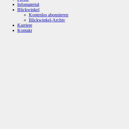
Infomaterial
Blickwinkel
Kostenlos abonnieren
Blickwinkel-Archiv
Karriere
Kontakt