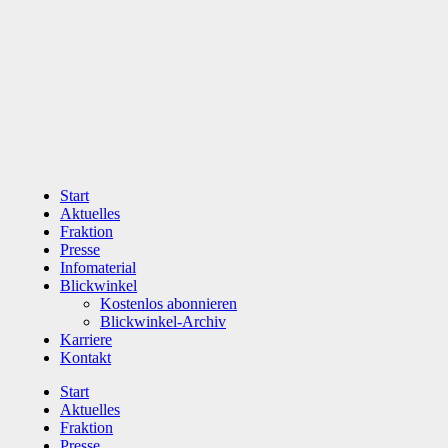
Zum
Inhalt
wechseln
Start
Aktuelles
Fraktion
Presse
Infomaterial
Blickwinkel
Kostenlos abonnieren
Blickwinkel-Archiv
Karriere
Kontakt
Start
Aktuelles
Fraktion
Presse