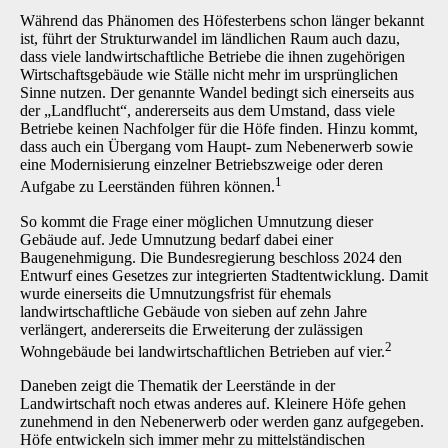
Während das Phänomen des Höfesterbens schon länger bekannt
ist, führt der Strukturwandel im ländlichen Raum auch dazu,
dass viele landwirtschaftliche Betriebe die ihnen zugehörigen
Wirtschaftsgebäude wie Ställe nicht mehr im ursprünglichen
Sinne nutzen. Der genannte Wandel bedingt sich einerseits aus
der „Landflucht“, andererseits aus dem Umstand, dass viele
Betriebe keinen Nachfolger für die Höfe finden. Hinzu kommt,
dass auch ein Übergang vom Haupt- zum Nebenerwerb sowie
eine Modernisierung einzelner Betriebszweige oder deren
1
Aufgabe zu Leerständen führen können.
So kommt die Frage einer möglichen Umnutzung dieser
Gebäude auf. Jede Umnutzung bedarf dabei einer
Baugenehmigung. Die Bundesregierung beschloss 2024 den
Entwurf eines Gesetzes zur integrierten Stadtentwicklung. Damit
wurde einerseits die Umnutzungsfrist für ehemals
landwirtschaftliche Gebäude von sieben auf zehn Jahre
verlängert, andererseits die Erweiterung der zulässigen
2
Wohngebäude bei landwirtschaftlichen Betrieben auf vier.
Daneben zeigt die Thematik der Leerstände in der
Landwirtschaft noch etwas anderes auf. Kleinere Höfe gehen
zunehmend in den Nebenerwerb oder werden ganz aufgegeben.
Höfe entwickeln sich immer mehr zu mittelständischen