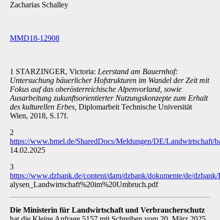
Zacharias Schalley
MMD18-12908
1 STARZINGER, Victoria:
Leerstand am Bauernhof:
Untersuchung bäuerlicher Hofstrukturen im Wandel der Zeit mit
Fokus auf das oberösterreichische Alpenvorland, sowie
Ausarbeitung zukunftsorientierter Nutzungskonzepte zum Erhalt
des kulturellen Erbes,
Diplomarbeit Technische Universität
Wien, 2018, S.17f.
2
https://www.bmel.de/SharedDocs/Meldungen/DE/Landwirtschaft/b
14.02.2025
3
https://www.dzbank.de/content/dam/dzbank/dokumente/de/dzbank
alysen_Landwirtschaft%20im%20Umbruch.pdf
Die Ministerin für Landwirtschaft und Verbraucherschutz
hat die Kleine Anfrage 5157 mit Schreiben vom 20. März 2025