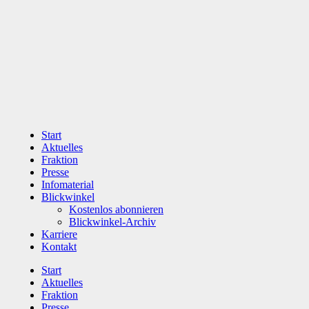
Zum
Inhalt
wechseln
Start
Aktuelles
Fraktion
Presse
Infomaterial
Blickwinkel
Kostenlos abonnieren
Blickwinkel-Archiv
Karriere
Kontakt
Start
Aktuelles
Fraktion
Presse