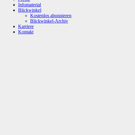
Infomaterial
Blickwinkel
Kostenlos abonnieren
Blickwinkel-Archiv
Karriere
Kontakt