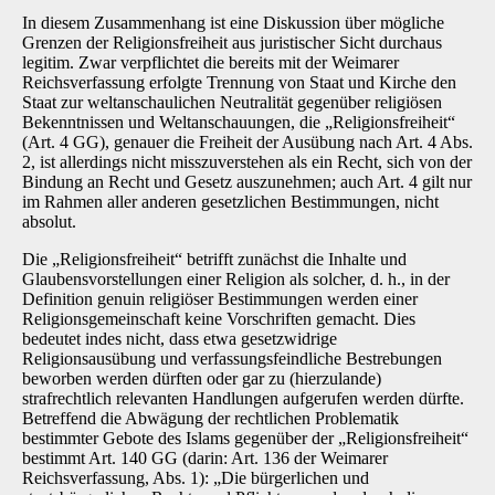
In diesem Zusammenhang ist eine Diskussion über mögliche
Grenzen der Religionsfreiheit aus juristischer Sicht durchaus
legitim. Zwar verpflichtet die bereits mit der Weimarer
Reichsverfassung erfolgte Trennung von Staat und Kirche den
Staat zur weltanschaulichen Neutralität gegenüber religiösen
Bekenntnissen und Weltanschauungen, die „Religionsfreiheit“
(Art. 4 GG), genauer die Freiheit der Ausübung nach Art. 4 Abs.
2, ist allerdings nicht misszuverstehen als ein Recht, sich von der
Bindung an Recht und Gesetz auszunehmen; auch Art. 4 gilt nur
im Rahmen aller anderen gesetzlichen Bestimmungen, nicht
absolut.
Die „Religionsfreiheit“ betrifft zunächst die Inhalte und
Glaubensvorstellungen einer Religion als solcher, d. h., in der
Definition genuin religiöser Bestimmungen werden einer
Religionsgemeinschaft keine Vorschriften gemacht. Dies
bedeutet indes nicht, dass etwa gesetzwidrige
Religionsausübung und verfassungsfeindliche Bestrebungen
beworben werden dürften oder gar zu (hierzulande)
strafrechtlich relevanten Handlungen aufgerufen werden dürfte.
Betreffend die Abwägung der rechtlichen Problematik
bestimmter Gebote des Islams gegenüber der „Religionsfreiheit“
bestimmt Art. 140 GG (darin: Art. 136 der Weimarer
Reichsverfassung, Abs. 1): „Die bürgerlichen und