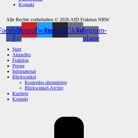
Kontakt
Alle Rechte vorbehalten © 2026 AfD Fraktion NRW
Facebook-
Youtube
Twitter
Instagram
Tiktok
Telegram-
f
plane
Start
Aktuelles
Fraktion
Presse
Infomaterial
Blickwinkel
Kostenlos abonnieren
Blickwinkel-Archiv
Karriere
Kontakt