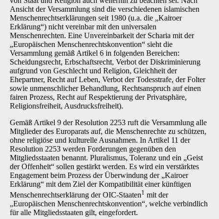
von Staat und Religion auch weiterhin zu beachten sei. Nach
Ansicht der Versammlung sind die verschiedenen islamischen
Menschenrechtserklärungen seit 1980 (u.a. die „Kairoer
Erklärung“) nicht vereinbar mit den universalen
Menschenrechten. Eine Unvereinbarkeit der Scharia mit der
„Europäischen Menschenrechtskonvention“ sieht die
Versammlung gemäß Artikel 6 in folgenden Bereichen:
Scheidungsrecht, Erbschaftsrecht, Verbot der Diskriminierung
aufgrund von Geschlecht und Religion, Gleichheit der
Ehepartner, Recht auf Leben, Verbot der Todesstrafe, der Folter
sowie unmenschlicher Behandlung, Rechtsanspruch auf einen
fairen Prozess, Recht auf Respektierung der Privatsphäre,
Religionsfreiheit, Ausdrucksfreiheit).
Gemäß Artikel 9 der Resolution 2253 ruft die Versammlung alle
Mitglieder des Europarats auf, die Menschenrechte zu schützen,
ohne religiöse und kulturelle Ausnahmen. In Artikel 11 der
Resolution 2253 werden Forderungen gegenüben den
Mitgliedsstaaten benannt. Pluralismus, Toleranz und ein „Geist
der Offenheit“ sollen gestärkt werden. Es wird ein verstärktes
Engagement beim Prozess der Überwindung der „Kairoer
Erklärung“ mit dem Ziel der Kompatibilität einer künftigen
1
Menschenrechtserklärung der OIC-Staaten
mit der
„Europäischen Menschenrechtskonvention“, welche verbindlich
für alle Mitgliedsstaaten gilt, eingefordert.