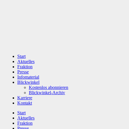
Zum
Inhalt
wechseln
Start
Aktuelles
Fraktion
Presse
Infomaterial
Blickwinkel
Kostenlos abonnieren
Blickwinkel-Archiv
Karriere
Kontakt
Start
Aktuelles
Fraktion
Presse