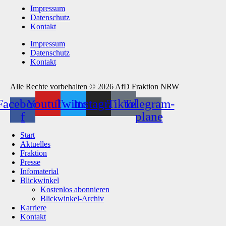
Impressum
Datenschutz
Kontakt
Impressum
Datenschutz
Kontakt
Alle Rechte vorbehalten © 2026 AfD Fraktion NRW
Facebook-
Youtube
Twitter
Instagram
Tiktok
Telegram-
f
plane
Start
Aktuelles
Fraktion
Presse
Infomaterial
Blickwinkel
Kostenlos abonnieren
Blickwinkel-Archiv
Karriere
Kontakt