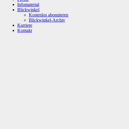
Infomaterial
Blickwinkel
Kostenlos abonnieren
Blickwinkel-Archiv
Karriere
Kontakt