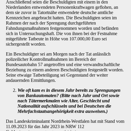
Anschließend seien die Beschuldigten mit einem in den
Niederlanden entwendeten Per­sonenkraftwagen geflohen, an
dem sie zuvor in Tatortnähe entwendete deutsche amtliche
Kennzeichen angebracht hatten. Die Beschuldigten seien im
Rahmen der nach der Sprengung durchgeführten
Fahndungsmaßnahmen festgenommen worden und befänden
sich in Unter­suchungshaft. Die von ihnen bei der Festnahme
mitgeführte Tatbeute in Höhe von 107.000,00 Euro sei
sichergestellt worden.
Ein Beschuldigter sei am Morgen nach der Tat anlässlich
polizeilicher Kontrollmaßnahmen im Bereich der
Bundesautobahn 57 angetroffen und eine verwandtschaftliche
Beziehung zu ei­nem anderen Beschuldigten festgestellt worden.
Seine etwaige Tatbeteiligung sei Gegenstand der weiter
andauernden Ermittlungen.
Wie oft kam es in diesem Jahr bereits zu Sprengungen
von Bankautomaten? (Bitte nach Jahr und Ort sowie
nach Tätermerkmalen wie Alter, Geschlecht und
Nationalität aufschlüsseln und bei Deutschen die
Mehrfachstaatsangehörigkeit extra ausweisen.)
Das Landeskriminalamt Nordrhein-Westfalen hat mit Stand vom
11.09.2023 für das Jahr 2023 in NRW 112