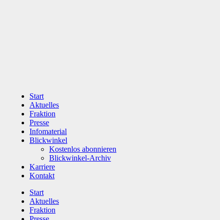
Zum
Inhalt
wechseln
Start
Aktuelles
Fraktion
Presse
Infomaterial
Blickwinkel
Kostenlos abonnieren
Blickwinkel-Archiv
Karriere
Kontakt
Start
Aktuelles
Fraktion
Presse