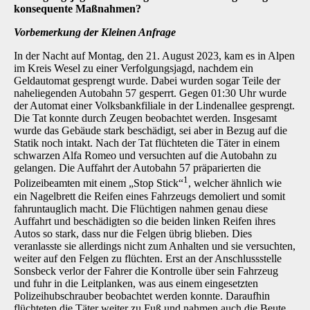
konsequente Maßnahmen?
Vorbemerkung der Kleinen Anfrage
In der Nacht auf Montag, den 21. August 2023, kam es in Alpen
im Kreis Wesel zu einer Verfolgungsjagd, nachdem ein
Geldautomat gesprengt wurde. Dabei wurden sogar Teile der
naheliegenden Autobahn 57 gesperrt. Gegen 01:30 Uhr wurde
der Automat einer Volksbank­filiale in der Lindenallee gesprengt.
Die Tat konnte durch Zeugen beobachtet werden. Insge­samt
wurde das Gebäude stark beschädigt, sei aber in Bezug auf die
Statik noch intakt. Nach der Tat flüchteten die Täter in einem
schwarzen Alfa Romeo und versuchten auf die Autobahn zu
gelangen. Die Auffahrt der Autobahn 57 präparierten die
1
Polizeibeamten mit einem „Stop Stick“
, welcher ähnlich wie
ein Nagelbrett die Reifen eines Fahrzeugs demoliert und somit
fahruntauglich macht. Die Flüchtigen nahmen genau diese
Auffahrt und beschädigten so die beiden linken Reifen ihres
Autos so stark, dass nur die Felgen übrig blieben. Dies
veranlasste sie allerdings nicht zum Anhalten und sie versuchten,
weiter auf den Felgen zu flüchten. Erst an der Anschlussstelle
Sonsbeck verlor der Fahrer die Kontrolle über sein Fahrzeug
und fuhr in die Leitplanken, was aus einem eingesetzten
Polizeihubschrauber beobachtet werden konnte. Daraufhin
flüchteten die Täter weiter zu Fuß und nahmen auch die Beute