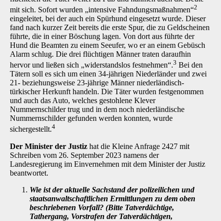
2
mit sich. Sofort wurden „intensive Fahndungsmaßnahmen“
eingeleitet, bei der auch ein Spürhund ein­gesetzt wurde. Dieser
fand nach kurzer Zeit bereits die erste Spur, die zu Geldscheinen
führte, die in einer Böschung lagen. Von dort aus führte der
Hund die Beamten zu einem Seeufer, wo er an einem Gebüsch
Alarm schlug. Die drei flüchtigen Männer traten daraufhin
3
hervor und ließen sich „widerstandslos festnehmen“.
Bei den
Tätern soll es sich um einen 34-jährigen Niederländer und zwei
21- beziehungsweise 23-jährige Männer niederländisch-
türkischer Her­kunft handeln. Die Täter wurden festgenommen
und auch das Auto, welches gestohlene Kle­ver
Nummernschilder trug und in dem noch niederländische
Nummernschilder gefunden wer­den konnten, wurde
4
sichergestellt.
Der Minister der Justiz
hat die Kleine Anfrage 2427 mit
Schreiben vom 26. September 2023 namens der
Landesregierung im Einvernehmen mit dem Minister der Justiz
beantwortet.
Wie ist der aktuelle Sachstand der polizeilichen und
staatsanwaltschaftlichen Ermittlungen zu dem oben
beschriebenen Vorfall? (Bitte Tatverdächtige,
Tathergang, Vorstrafen der Tatverdächtigen,