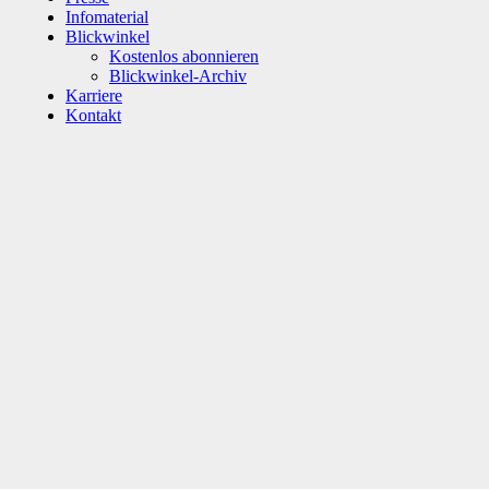
Infomaterial
Blickwinkel
Kostenlos abonnieren
Blickwinkel-Archiv
Karriere
Kontakt