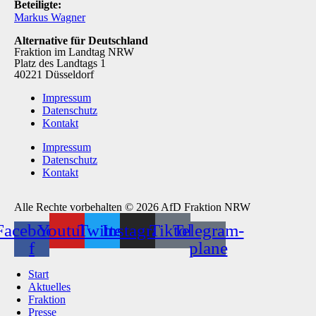
Beteiligte:
Markus Wagner
Alternative für Deutschland
Fraktion im Landtag NRW
Platz des Landtags 1
40221 Düsseldorf
Impressum
Datenschutz
Kontakt
Impressum
Datenschutz
Kontakt
Alle Rechte vorbehalten © 2026 AfD Fraktion NRW
Facebook-
Youtube
Twitter
Instagram
Tiktok
Telegram-
f
plane
Start
Aktuelles
Fraktion
Presse