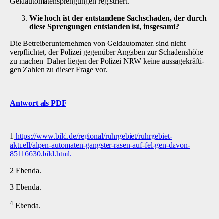
Geldautomatensprengungen registriert.
Wie hoch ist der entstandene Sachschaden, der durch
diese Sprengungen entstanden ist, insgesamt?
Die Betreiberunternehmen von Geldautomaten sind nicht
verpflichtet, der Polizei gegenüber Angaben zur Schadenshöhe
zu machen. Daher liegen der Polizei NRW keine aussagekräfti­
gen Zahlen zu dieser Frage vor.
Antwort als PDF
1
https://www.bild.de/regional/ruhrgebiet/ruhrgebiet-
aktuell/alpen-automaten-gangster-rasen-auf-fel-gen-davon-
85116630.bild.html
.
2 Ebenda.
3 Ebenda.
4
Ebenda.