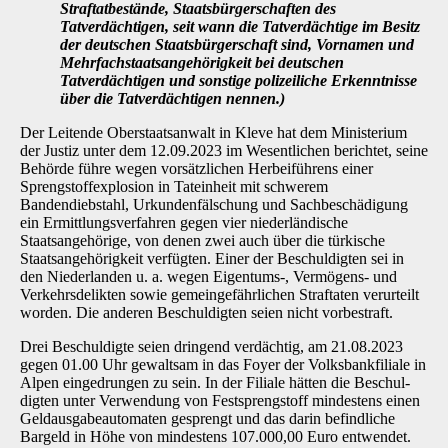
Straftatbestände,
Staatsbürgerschaften des
Tatverdächtigen, seit wann die Tatverdächtige im Besitz
der deutschen Staatsbürgerschaft sind, Vornamen und
Mehrfachstaatsangehörigkeit bei deutschen
Tatverdächtigen und sonstige polizeiliche Erkenntnisse
über die Tatverdächtigen nennen.)
Der Leitende Oberstaatsanwalt in Kleve hat dem Ministerium
der Justiz unter dem 12.09.2023 im Wesentlichen berichtet, seine
Behörde führe wegen vorsätzlichen Herbeiführens einer
Sprengstoffexplosion in Tateinheit mit schwerem
Bandendiebstahl, Urkundenfälschung und Sachbeschädigung
ein Ermittlungsverfahren gegen vier niederländische
Staatsangehörige, von denen zwei auch über die türkische
Staatsangehörigkeit verfügten. Einer der Beschuldig­ten sei in
den Niederlanden u. a. wegen Eigentums-, Vermögens- und
Verkehrsdelikten sowie gemeingefährlichen Straftaten verurteilt
worden. Die anderen Beschuldigten seien nicht vor­bestraft.
Drei Beschuldigte seien dringend verdächtig, am 21.08.2023
gegen 01.00 Uhr gewaltsam in das Foyer der Volksbankfiliale in
Alpen eingedrungen zu sein. In der Filiale hätten die Beschul­
digten unter Verwendung von Festsprengstoff mindestens einen
Geldausgabeautomaten ge­sprengt und das darin befindliche
Bargeld in Höhe von mindestens 107.000,00 Euro entwen­det.