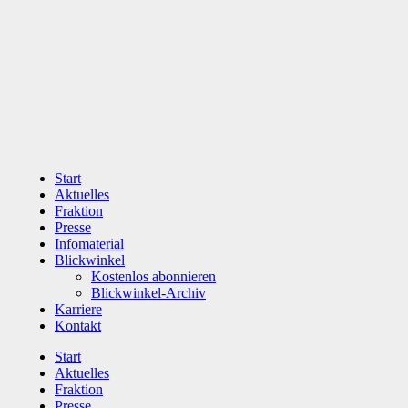
Zum
Inhalt
wechseln
Start
Aktuelles
Fraktion
Presse
Infomaterial
Blickwinkel
Kostenlos abonnieren
Blickwinkel-Archiv
Karriere
Kontakt
Start
Aktuelles
Fraktion
Presse