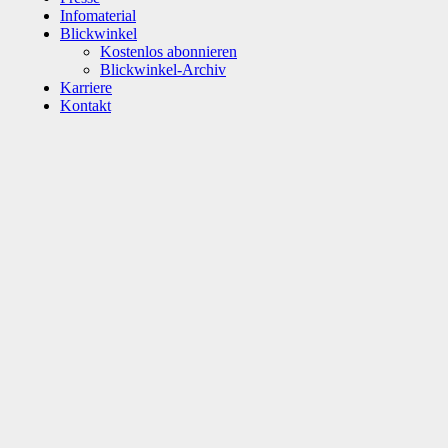
Infomaterial
Blickwinkel
Kostenlos abonnieren
Blickwinkel-Archiv
Karriere
Kontakt