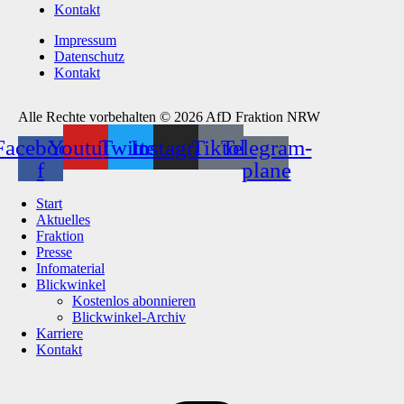
Kontakt
Impressum
Datenschutz
Kontakt
Alle Rechte vorbehalten © 2026 AfD Fraktion NRW
Facebook-
Youtube
Twitter
Instagram
Tiktok
Telegram-
f
plane
Start
Aktuelles
Fraktion
Presse
Infomaterial
Blickwinkel
Kostenlos abonnieren
Blickwinkel-Archiv
Karriere
Kontakt