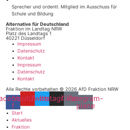
Sprecher und ordentl. Mitglied im Ausschuss für
Schule und Bildung
Alternative für Deutschland
Fraktion im Landtag NRW
Platz des Landtags 1
40221 Düsseldorf
Impressum
Datenschutz
Kontakt
Impressum
Datenschutz
Kontakt
Alle Rechte vorbehalten © 2026 AfD Fraktion NRW
acebook-
Youtube
Twitter
Instagram
Tiktok
Telegram-
f
plane
Start
Aktuelles
Fraktion