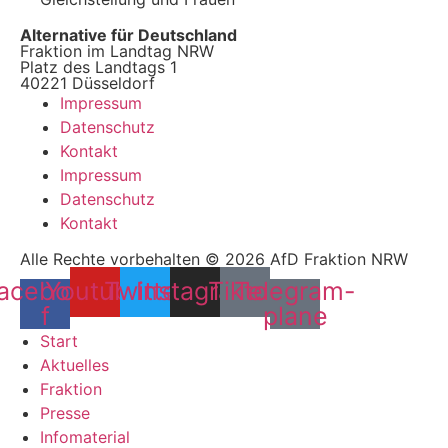
Alternative für Deutschland
Fraktion im Landtag NRW
Platz des Landtags 1
40221 Düsseldorf
Impressum
Datenschutz
Kontakt
Impressum
Datenschutz
Kontakt
Alle Rechte vorbehalten © 2026 AfD Fraktion NRW
acebook-
Youtube
Twitter
Instagram
Tiktok
Telegram-
f
plane
Start
Aktuelles
Fraktion
Presse
Infomaterial