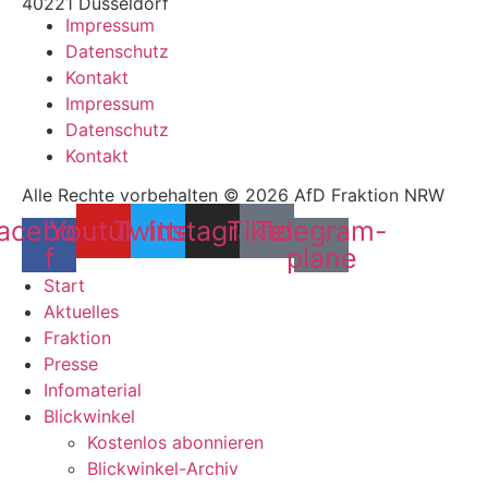
40221 Düsseldorf
Impressum
Datenschutz
Kontakt
Impressum
Datenschutz
Kontakt
Alle Rechte vorbehalten © 2026 AfD Fraktion NRW
acebook-
Youtube
Twitter
Instagram
Tiktok
Telegram-
f
plane
Start
Aktuelles
Fraktion
Presse
Infomaterial
Blickwinkel
Kostenlos abonnieren
Blickwinkel-Archiv