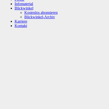
Infomaterial
Blickwinkel
Kostenlos abonnieren
Blickwinkel-Archiv
Karriere
Kontakt