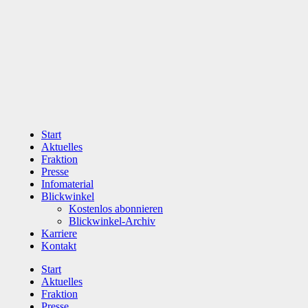
Zum
Inhalt
wechseln
Start
Aktuelles
Fraktion
Presse
Infomaterial
Blickwinkel
Kostenlos abonnieren
Blickwinkel-Archiv
Karriere
Kontakt
Start
Aktuelles
Fraktion
Presse