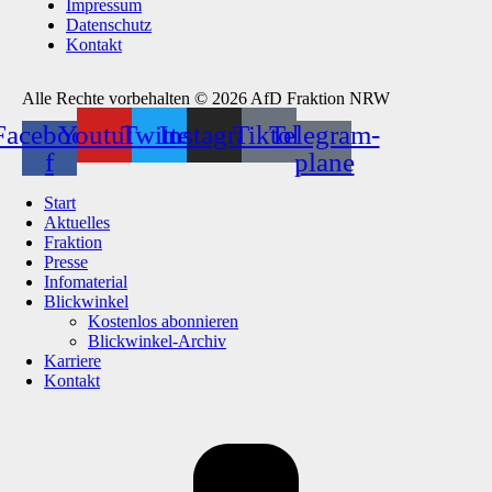
Impressum
Datenschutz
Kontakt
Alle Rechte vorbehalten © 2026 AfD Fraktion NRW
Facebook-
Youtube
Twitter
Instagram
Tiktok
Telegram-
f
plane
Start
Aktuelles
Fraktion
Presse
Infomaterial
Blickwinkel
Kostenlos abonnieren
Blickwinkel-Archiv
Karriere
Kontakt