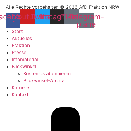
Alle Rechte vorbehalten © 2026 AfD Fraktion NRW
acebook-
Youtube
Twitter
Instagram
Tiktok
Telegram-
f
plane
Start
Aktuelles
Fraktion
Presse
Infomaterial
Blickwinkel
Kostenlos abonnieren
Blickwinkel-Archiv
Karriere
Kontakt