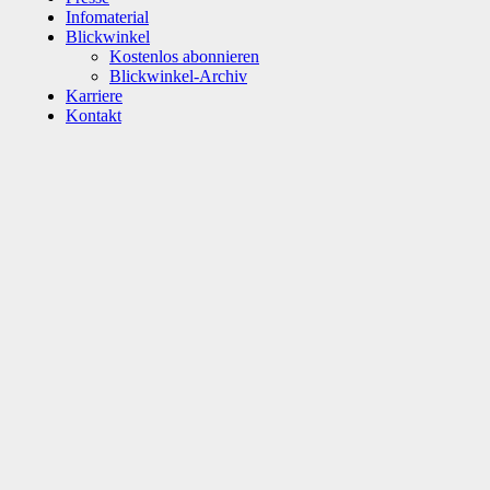
Infomaterial
Blickwinkel
Kostenlos abonnieren
Blickwinkel-Archiv
Karriere
Kontakt