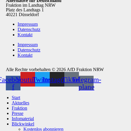
Alternative für Deutschland
Fraktion im Landtag NRW
Platz des Landtags 1
40221 Düsseldorf
Impressum
Datenschutz
Kontakt
Impressum
Datenschutz
Kontakt
Alle Rechte vorbehalten © 2026 AfD Fraktion NRW
Facebook-
Youtube
Twitter
Instagram
Tiktok
Telegram-
f
plane
Start
Aktuelles
Fraktion
Presse
Infomaterial
Blickwinkel
Kostenlos abonnieren