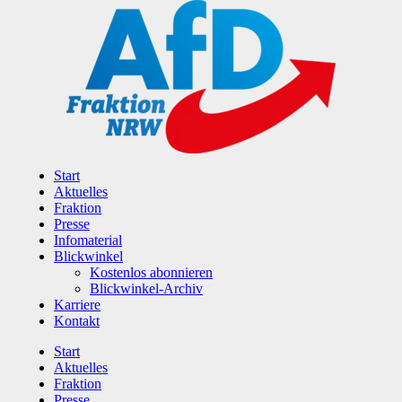
Zum
Inhalt
wechseln
Start
Aktuelles
Fraktion
Presse
Infomaterial
Blickwinkel
Kostenlos abonnieren
Blickwinkel-Archiv
Karriere
Kontakt
Start
Aktuelles
Fraktion
Presse