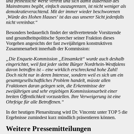
und freiheitliche Werte vertritt und sich damit außerhalb des
Mainstreams begibt, einfach auszugrenzen, ist nicht weniger als
demokratieverachtend. Mit der immer wieder beschworenen
‚Würde des Hohen Hauses‘ ist das aus unserer Sicht jedenfalls
nicht vereinbar.“
Besonders bedauerlich findet der stellvertretende Vorsitzende
und gesundheitspolitische Sprecher seiner Fraktion dieses
Vorgehen angesichts der fast zweijährigen konstruktiven
Zusammenarbeit innerhalb der Kommission:
„Die Enquete-Kommission „Einsamkeit“ wurde auch deshalb
eingerichtet, weil fast jeder siebte Bürger Nordrhein-Westfalens
davon betroffen ist – eine wirklich erschreckend hohe Zahl!
Doch nicht nur in deren Interesse, sondern weil es sich um ein
gesamtgesellschaftliches Problem handelt, müsste allen
Fraktionen daran gelegen sein, die Erkenntnisse der
zweijährigen und sehr ergiebigen Kommissionsarbeit einer
breiten Öffentlichkeit vorzustellen. Ihre Verweigerung ist eine
Ohrfeige für alle Betroffenen.“
In der heutigen Plenarsitzung wird Dr. Vincentz unter TOP 5 die
Ergebnisse zumindest kurz mündlich präsentieren können.
Weitere Presse­mitteilungen