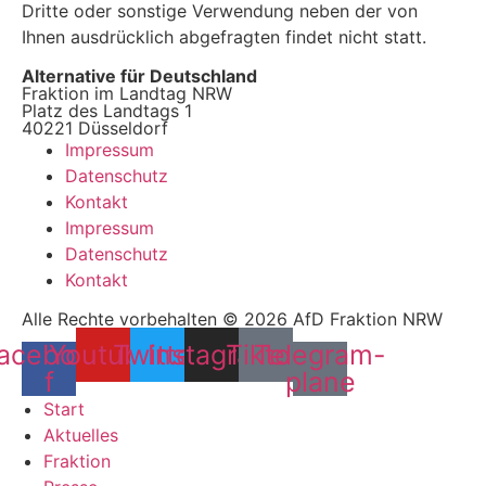
Dritte oder sonstige Verwendung neben der von
Ihnen ausdrücklich abgefragten findet nicht statt.
Alternative für Deutschland
Fraktion im Landtag NRW
Platz des Landtags 1
40221 Düsseldorf
Impressum
Datenschutz
Kontakt
Impressum
Datenschutz
Kontakt
Alle Rechte vorbehalten © 2026 AfD Fraktion NRW
acebook-
Youtube
Twitter
Instagram
Tiktok
Telegram-
f
plane
Start
Aktuelles
Fraktion