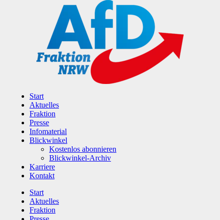
Zum
Inhalt
wechseln
Start
Aktuelles
Fraktion
Presse
Infomaterial
Blickwinkel
Kostenlos abonnieren
Blickwinkel-Archiv
Karriere
Kontakt
Start
Aktuelles
Fraktion
Presse