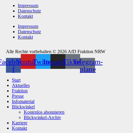
Impressum
Datenschutz
Kontakt
Impressum
Datenschutz
Kontakt
Alle Rechte vorbehalten © 2026 AfD Fraktion NRW
Facebook-
Youtube
Twitter
Instagram
Tiktok
Telegram-
f
plane
Start
Aktuelles
Fraktion
Presse
Infomaterial
Blickwinkel
Kostenlos abonnieren
Blickwinkel-Archiv
Karriere
Kontakt