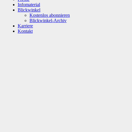
Infomaterial
Blickwinkel
Kostenlos abonnieren
Blickwinkel-Archiv
Karriere
Kontakt