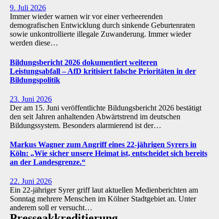
9. Juli 2026
Immer wieder warnen wir vor einer verheerenden
demografischen Entwicklung durch sinkende Geburtenraten
sowie unkontrollierte illegale Zuwanderung. Immer wieder
werden diese…
Bildungsbericht 2026 dokumentiert weiteren
Leistungsabfall – AfD kritisiert falsche Prioritäten in der
Bildungspolitik
23. Juni 2026
Der am 15. Juni veröffentlichte Bildungsbericht 2026 bestätigt
den seit Jahren anhaltenden Abwärtstrend im deutschen
Bildungssystem. Besonders alarmierend ist der…
Markus Wagner zum Angriff eines 22-jährigen Syrers in
Köln: „Wie sicher unsere Heimat ist, entscheidet sich bereits
an der Landesgrenze.“
22. Juni 2026
Ein 22-jähriger Syrer griff laut aktuellen Medienberichten am
Sonntag mehrere Menschen im Kölner Stadtgebiet an. Unter
anderem soll er versucht…
Presse­akkreditierung