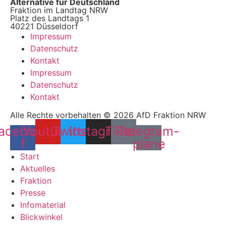
Alternative für Deutschland
Fraktion im Landtag NRW
Platz des Landtags 1
40221 Düsseldorf
Impressum
Datenschutz
Kontakt
Impressum
Datenschutz
Kontakt
Alle Rechte vorbehalten © 2026 AfD Fraktion NRW
acebook-
Youtube
Twitter
Instagram
Tiktok
Telegram-
f
plane
Start
Aktuelles
Fraktion
Presse
Infomaterial
Blickwinkel