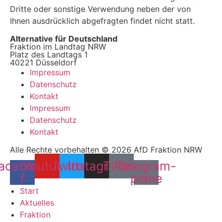
Dritte oder sonstige Verwendung neben der von
Ihnen ausdrücklich abgefragten findet nicht statt.
Alternative für Deutschland
Fraktion im Landtag NRW
Platz des Landtags 1
40221 Düsseldorf
Impressum
Datenschutz
Kontakt
Impressum
Datenschutz
Kontakt
Alle Rechte vorbehalten © 2026 AfD Fraktion NRW
acebook-
Youtube
Twitter
Instagram
Tiktok
Telegram-
f
plane
Start
Aktuelles
Fraktion