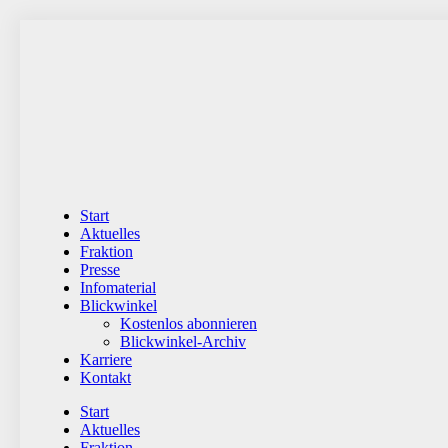
Zum
Inhalt
wechseln
Start
Aktuelles
Fraktion
Presse
Infomaterial
Blickwinkel
Kostenlos abonnieren
Blickwinkel-Archiv
Karriere
Kontakt
Start
Aktuelles
Fraktion