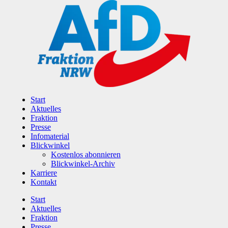
Zum
Inhalt
wechseln
Start
Aktuelles
Fraktion
Presse
Infomaterial
Blickwinkel
Kostenlos abonnieren
Blickwinkel-Archiv
Karriere
Kontakt
Start
Aktuelles
Fraktion
Presse