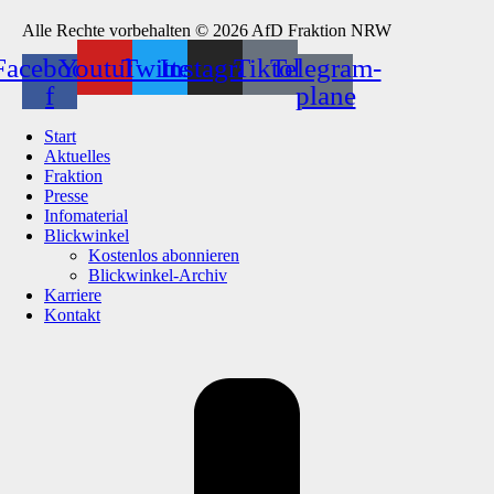
Alle Rechte vorbehalten © 2026 AfD Fraktion NRW
Facebook-
Youtube
Twitter
Instagram
Tiktok
Telegram-
f
plane
Start
Aktuelles
Fraktion
Presse
Infomaterial
Blickwinkel
Kostenlos abonnieren
Blickwinkel-Archiv
Karriere
Kontakt