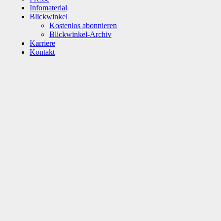
Infomaterial
Blickwinkel
Kostenlos abonnieren
Blickwinkel-Archiv
Karriere
Kontakt