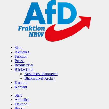
Zum
Inhalt
wechseln
Start
Aktuelles
Fraktion
Presse
Infomaterial
Blickwinkel
Kostenlos abonnieren
Blickwinkel-Archiv
Karriere
Kontakt
Start
Aktuelles
Fraktion
Presse