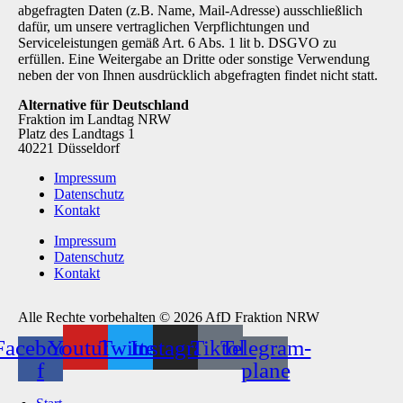
abgefragten Daten (z.B. Name, Mail-Adresse) ausschließlich
dafür, um unsere vertraglichen Verpflichtungen und
Serviceleistungen gemäß Art. 6 Abs. 1 lit b. DSGVO zu
erfüllen. Eine Weitergabe an Dritte oder sonstige Verwendung
neben der von Ihnen ausdrücklich abgefragten findet nicht statt.
Alternative für Deutschland
Fraktion im Landtag NRW
Platz des Landtags 1
40221 Düsseldorf
Impressum
Datenschutz
Kontakt
Impressum
Datenschutz
Kontakt
Alle Rechte vorbehalten © 2026 AfD Fraktion NRW
Facebook-
Youtube
Twitter
Instagram
Tiktok
Telegram-
f
plane