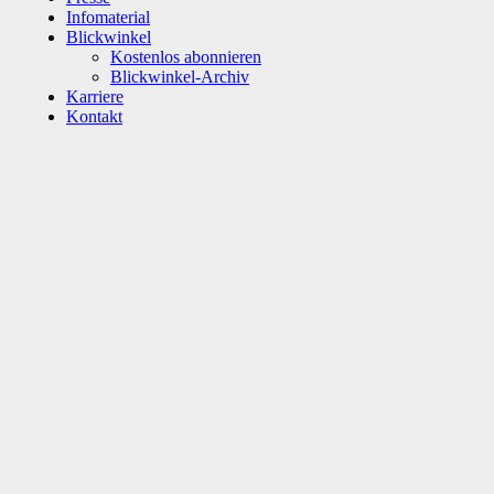
Infomaterial
Blickwinkel
Kostenlos abonnieren
Blickwinkel-Archiv
Karriere
Kontakt