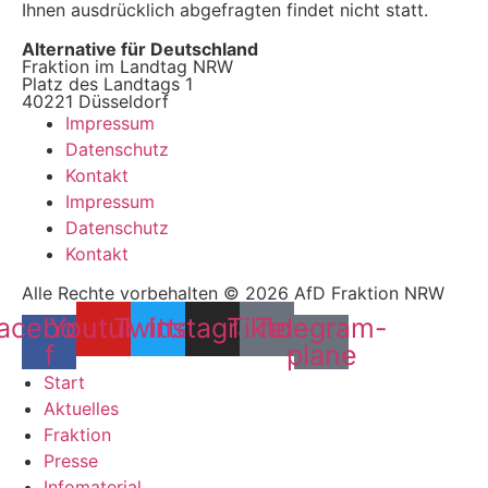
Ihnen ausdrücklich abgefragten findet nicht statt.
Alternative für Deutschland
Fraktion im Landtag NRW
Platz des Landtags 1
40221 Düsseldorf
Impressum
Datenschutz
Kontakt
Impressum
Datenschutz
Kontakt
Alle Rechte vorbehalten © 2026 AfD Fraktion NRW
acebook-
Youtube
Twitter
Instagram
Tiktok
Telegram-
f
plane
Start
Aktuelles
Fraktion
Presse
Infomaterial