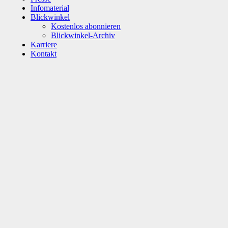
Infomaterial
Blickwinkel
Kostenlos abonnieren
Blickwinkel-Archiv
Karriere
Kontakt