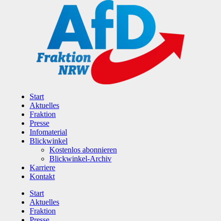
Zum
Inhalt
wechseln
Start
Aktuelles
Fraktion
Presse
Infomaterial
Blickwinkel
Kostenlos abonnieren
Blickwinkel-Archiv
Karriere
Kontakt
Start
Aktuelles
Fraktion
Presse