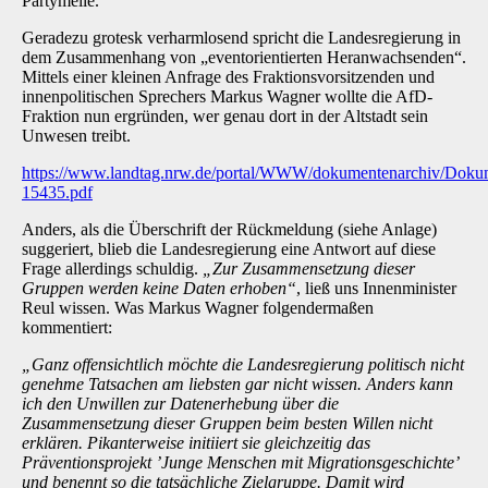
Partymeile.
Geradezu grotesk verharmlosend spricht die Landesregierung in
dem Zusammenhang von „eventorientierten Heranwachsenden“.
Mittels einer kleinen Anfrage des Fraktionsvorsitzenden und
innenpolitischen Sprechers Markus Wagner wollte die AfD-
Fraktion nun ergründen, wer genau dort in der Altstadt sein
Unwesen treibt.
https://www.landtag.nrw.de/portal/WWW/dokumentenarchiv/Do
15435.pdf
Anders, als die Überschrift der Rückmeldung (siehe Anlage)
suggeriert, blieb die Landesregierung eine Antwort auf diese
Frage allerdings schuldig.
„Zur Zusammensetzung dieser
Gruppen werden keine Daten erhoben“
, ließ uns Innenminister
Reul wissen. Was Markus Wagner folgendermaßen
kommentiert:
„Ganz offensichtlich möchte die Landesregierung politisch nicht
genehme Tatsachen am liebsten gar nicht wissen. Anders kann
ich den Unwillen zur Datenerhebung über die
Zusammensetzung dieser Gruppen beim besten Willen nicht
erklären. Pikanterweise initiiert sie gleichzeitig das
Präventionsprojekt ’Junge Menschen mit Migrationsgeschichte’
und benennt so die tatsächliche Zielgruppe. Damit wird