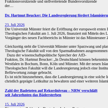
Fraktionsvorsitzende und stellvertretende Bundesvorsitzende
der…
Dr. Hartmut Beucker: Die Landesregierung fördert Islamisi
23. Juli 2026
Die Universität Münster feiert die Eröffnung der europaweit ersten 
Theologischen Fakultät am 1. Juli 2026, finanziert mit Mitteln de
Vorgänger des neuen Fachbereichs in Münster ist das Münsteraner Z
Gleichzeitig steht die Universität Münster unter Sparzwang und pla
Theologische Fakultät soll von den Sparmaßnahmen ausgenommen 
Dazu der wissenschaftspolitische Sprecher der AfD-
Fraktion, Dr. Hartmut Beucker: „In Deutschland können bekenntnis
Westfalen in Bochum, Bonn, Köln und Münster. Mit der neuen Isla
Theologischen Fakultät will die Landesregierung jedoch eine Institu
Befürwortung zutage gebracht.
Es ist nicht hinzunehmen, dass die Landesregierung in eine solche Inst
christlich geprägte Leitkultur zu bewahren und einer weiteren Isl
Zahl der Badetoten auf Rekordniveau – NRW verschläft
seit Jahrzehnten das Bädersterben
15. Juli 2026