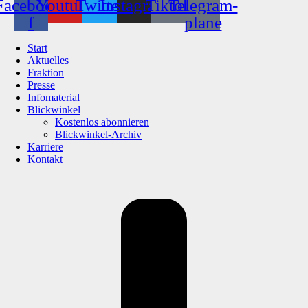
Facebook-
Youtube
Twitter
Instagram
Tiktok
Telegram-
f
plane
Start
Aktuelles
Fraktion
Presse
Infomaterial
Blickwinkel
Kostenlos abonnieren
Blickwinkel-Archiv
Karriere
Kontakt