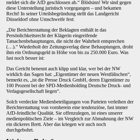
meldet sich die AfD geschlossen ab.“ Blödsinn! Wir sind gegen
diese Unterstellung juristisch vorgegangen – und bekamen
Recht! In seiner Urteilsbegründung stellt das Landgericht
Düsseldorf ohne Umschweife fest:
„Die Berichterstattung der Beklagten enthält in das
Persönlichkeitsrecht der Klägerin eingreifende
Tatsachenbehauptungen, die nicht der Wahrheit entsprechen
(…).“ Wiederholt der Zeitungsverlag diese Behauptungen, droht
ihm ein Ordnungsgeld in Höhe von bis zu 250.000 Euro. Was
fast noch besser ist:
Das Gericht benennt auch klipp und klar, wer bei der NW
wirklich das Sagen hat: „Eigentümer der neuen Westfälischen“,
bemerkt es, „ist die Presse Druck GmbH, deren Eigentümer zu
100 Prozent bei der SPD-Medienholding Deutsche Druck- und
Verlagsgesellschaft liegen“.
Solch verdeckte Medienbeteiligungen von Parteien verleihen der
Berichterstattung von vornherein eine tendenziöse, fast immer
AfD-feindliche Qualität. Sie offenzulegen, ist eines unserer
medienpolitischen Ziele – im Vergleich zur Abmahnung der NW
ein dickeres Brett. Aber das kriegen wir auch noch
durchgebohrt.