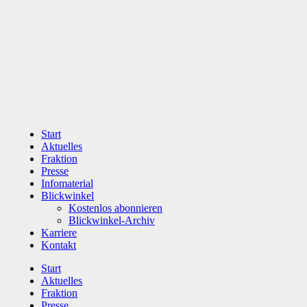
Zum
Inhalt
wechseln
Start
Aktuelles
Fraktion
Presse
Infomaterial
Blickwinkel
Kostenlos abonnieren
Blickwinkel-Archiv
Karriere
Kontakt
Start
Aktuelles
Fraktion
Presse