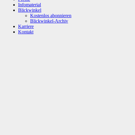
Infomaterial
Blickwinkel
Kostenlos abonnieren
Blickwinkel-Archiv
Karriere
Kontakt