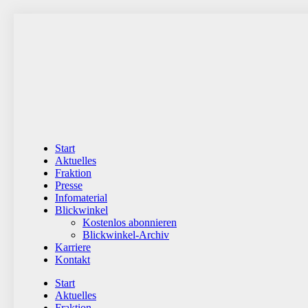
Zum
Inhalt
wechseln
Start
Aktuelles
Fraktion
Presse
Infomaterial
Blickwinkel
Kostenlos abonnieren
Blickwinkel-Archiv
Karriere
Kontakt
Start
Aktuelles
Fraktion