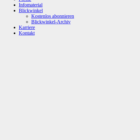
Infomaterial
Blickwinkel
Kostenlos abonnieren
Blickwinkel-Archiv
Karriere
Kontakt