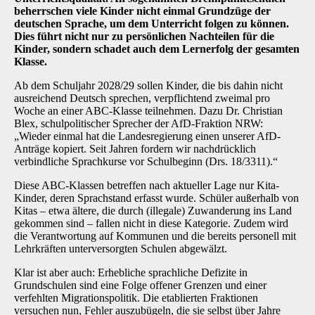
beherrschen viele Kinder nicht einmal Grundzüge der
deutschen Sprache, um dem Unterricht folgen zu können.
Dies führt nicht nur zu persönlichen Nachteilen für die
Kinder, sondern schadet auch dem Lernerfolg der gesamten
Klasse.
Ab dem Schuljahr 2028/29 sollen Kinder, die bis dahin nicht
ausreichend Deutsch sprechen, verpflichtend zweimal pro
Woche an einer ABC-Klasse teilnehmen. Dazu Dr. Christian
Blex, schulpolitischer Sprecher der AfD-Fraktion NRW:
„Wieder einmal hat die Landesregierung einen unserer AfD-
Anträge kopiert. Seit Jahren fordern wir nachdrücklich
verbindliche Sprachkurse vor Schulbeginn (Drs. 18/3311).“
Diese ABC-Klassen betreffen nach aktueller Lage nur Kita-
Kinder, deren Sprachstand erfasst wurde. Schüler außerhalb von
Kitas – etwa ältere, die durch (illegale) Zuwanderung ins Land
gekommen sind – fallen nicht in diese Kategorie. Zudem wird
die Verantwortung auf Kommunen und die bereits personell mit
Lehrkräften unterversorgten Schulen abgewälzt.
Klar ist aber auch: Erhebliche sprachliche Defizite in
Grundschulen sind eine Folge offener Grenzen und einer
verfehlten Migrationspolitik. Die etablierten Fraktionen
versuchen nun, Fehler auszubügeln, die sie selbst über Jahre