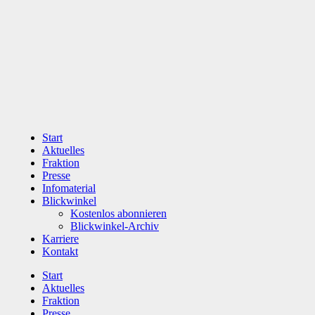
Zum
Inhalt
wechseln
Start
Aktuelles
Fraktion
Presse
Infomaterial
Blickwinkel
Kostenlos abonnieren
Blickwinkel-Archiv
Karriere
Kontakt
Start
Aktuelles
Fraktion
Presse