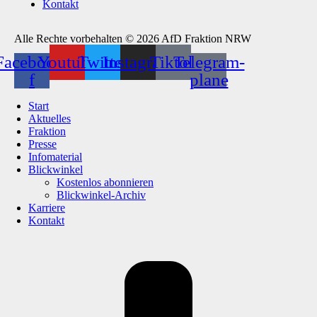
Kontakt
Alle Rechte vorbehalten © 2026 AfD Fraktion NRW
Facebook-
Youtube
Twitter
Instagram
Tiktok
Telegram-
f
plane
Start
Aktuelles
Fraktion
Presse
Infomaterial
Blickwinkel
Kostenlos abonnieren
Blickwinkel-Archiv
Karriere
Kontakt