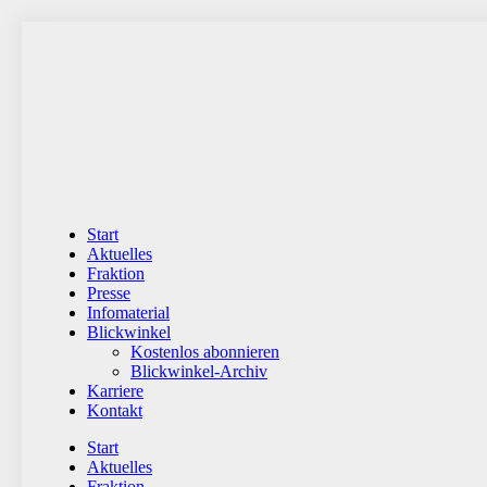
Zum
Inhalt
wechseln
Start
Aktuelles
Fraktion
Presse
Infomaterial
Blickwinkel
Kostenlos abonnieren
Blickwinkel-Archiv
Karriere
Kontakt
Start
Aktuelles
Fraktion