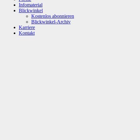
Infomaterial
Blickwinkel
Kostenlos abonnieren
Blickwinkel-Archiv
Karriere
Kontakt