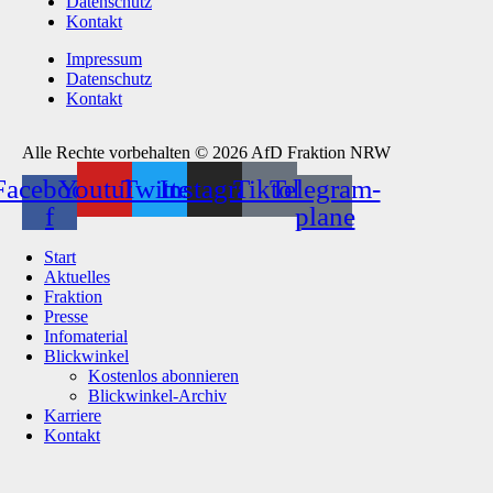
Datenschutz
Kontakt
Impressum
Datenschutz
Kontakt
Alle Rechte vorbehalten © 2026 AfD Fraktion NRW
Facebook-
Youtube
Twitter
Instagram
Tiktok
Telegram-
f
plane
Start
Aktuelles
Fraktion
Presse
Infomaterial
Blickwinkel
Kostenlos abonnieren
Blickwinkel-Archiv
Karriere
Kontakt