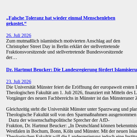
„Falsche Toleranz hat wieder einmal Menschenleben
gekostet.“
26. Juli 2026
Zum mutmaßlich islamistisch motivierten Anschlag auf den
Christopher Street Day in Berlin erklärt der stellvertretende
Fraktionsvorsitzende und stellvertretende Bundesvorsitzende
der…
Dr. Hartmut Beucker: Die Landesregierung fördert Islamisi
23. Juli 2026
Die Universität Münster feiert die Eröffnung der europaweit ersten 
Theologischen Fakultät am 1. Juli 2026, finanziert mit Mitteln de
Vorgänger des neuen Fachbereichs in Münster ist das Münsteraner Z
Gleichzeitig steht die Universität Münster unter Sparzwang und pla
Theologische Fakultät soll von den Sparmaßnahmen ausgenommen 
Dazu der wissenschaftspolitische Sprecher der AfD-
Fraktion, Dr. Hartmut Beucker: „In Deutschland können bekenntnis
Westfalen in Bochum, Bonn, Köln und Münster. Mit der neuen Isla
Theologischen Fakultät will die Landesregierung jedoch eine Institu