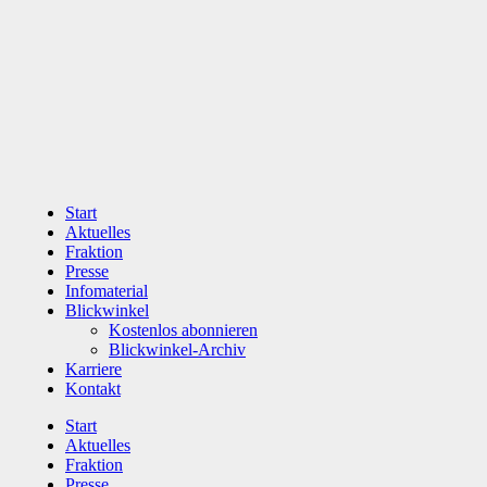
Zum
Inhalt
wechseln
Start
Aktuelles
Fraktion
Presse
Infomaterial
Blickwinkel
Kostenlos abonnieren
Blickwinkel-Archiv
Karriere
Kontakt
Start
Aktuelles
Fraktion
Presse