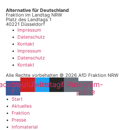
Alternative für Deutschland
Fraktion im Landtag NRW
Platz des Landtags 1
40221 Düsseldorf
Impressum
Datenschutz
Kontakt
Impressum
Datenschutz
Kontakt
Alle Rechte vorbehalten © 2026 AfD Fraktion NRW
acebook-
Youtube
Twitter
Instagram
Tiktok
Telegram-
f
plane
Start
Aktuelles
Fraktion
Presse
Infomaterial