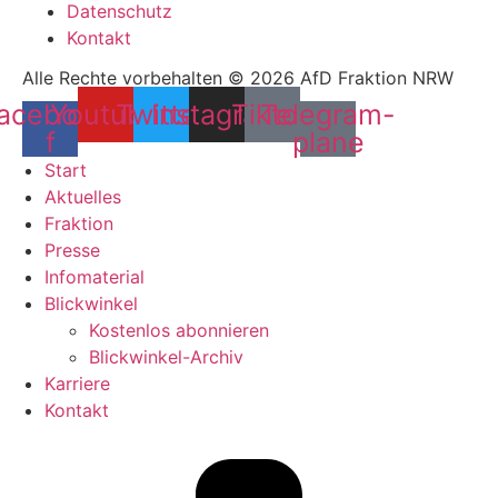
Datenschutz
Kontakt
Alle Rechte vorbehalten © 2026 AfD Fraktion NRW
acebook-
Youtube
Twitter
Instagram
Tiktok
Telegram-
f
plane
Start
Aktuelles
Fraktion
Presse
Infomaterial
Blickwinkel
Kostenlos abonnieren
Blickwinkel-Archiv
Karriere
Kontakt