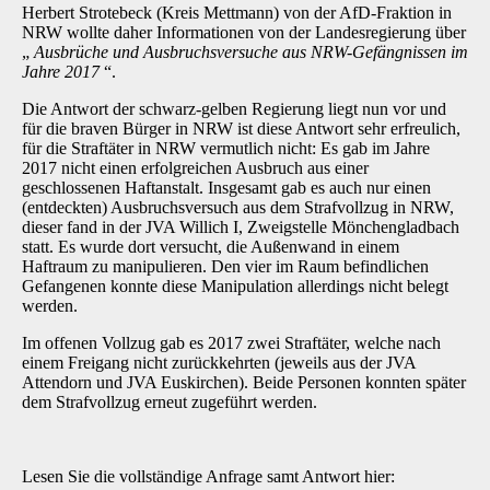
Herbert Strotebeck (Kreis Mettmann) von der AfD-Fraktion in
NRW wollte daher Informationen von der Landesregierung über
„
Ausbrüche und Ausbruchsversuche aus NRW-Gefängnissen im
Jahre 2017
“.
Die Antwort der schwarz-gelben Regierung liegt nun vor und
für die braven Bürger in NRW ist diese Antwort sehr erfreulich,
für die Straftäter in NRW vermutlich nicht: Es gab im Jahre
2017 nicht einen erfolgreichen Ausbruch aus einer
geschlossenen Haftanstalt. Insgesamt gab es auch nur einen
(entdeckten) Ausbruchsversuch aus dem Strafvollzug in NRW,
dieser fand in der JVA Willich I, Zweigstelle Mönchengladbach
statt. Es wurde dort versucht, die Außenwand in einem
Haftraum zu manipulieren. Den vier im Raum befindlichen
Gefangenen konnte diese Manipulation allerdings nicht belegt
werden.
Im offenen Vollzug gab es 2017 zwei Straftäter, welche nach
einem Freigang nicht zurückkehrten (jeweils aus der JVA
Attendorn und JVA Euskirchen). Beide Personen konnten später
dem Strafvollzug erneut zugeführt werden.
Lesen Sie die vollständige Anfrage samt Antwort hier: