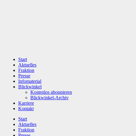
Zum
Inhalt
wechseln
Start
Aktuelles
Fraktion
Presse
Infomaterial
Blickwinkel
Kostenlos abonnieren
Blickwinkel-Archiv
Karriere
Kontakt
Start
Aktuelles
Fraktion
Presse