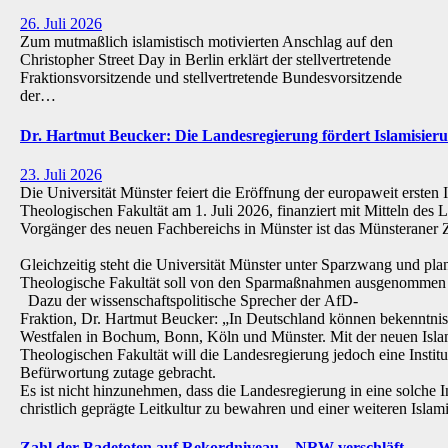
26. Juli 2026
Zum mutmaßlich islamistisch motivierten Anschlag auf den
Christopher Street Day in Berlin erklärt der stellvertretende
Fraktionsvorsitzende und stellvertretende Bundesvorsitzende
der…
Dr. Hartmut Beucker: Die Landesregierung fördert Islamisi
23. Juli 2026
Die Universität Münster feiert die Eröffnung der europaweit ersten 
Theologischen Fakultät am 1. Juli 2026, finanziert mit Mitteln de
Vorgänger des neuen Fachbereichs in Münster ist das Münsteraner Z
Gleichzeitig steht die Universität Münster unter Sparzwang und pla
Theologische Fakultät soll von den Sparmaßnahmen ausgenommen 
Dazu der wissenschaftspolitische Sprecher der AfD-
Fraktion, Dr. Hartmut Beucker: „In Deutschland können bekenntnis
Westfalen in Bochum, Bonn, Köln und Münster. Mit der neuen Isla
Theologischen Fakultät will die Landesregierung jedoch eine Institu
Befürwortung zutage gebracht.
Es ist nicht hinzunehmen, dass die Landesregierung in eine solche Inst
christlich geprägte Leitkultur zu bewahren und einer weiteren Isl
Zahl der Badetoten auf Rekordniveau – NRW verschläft