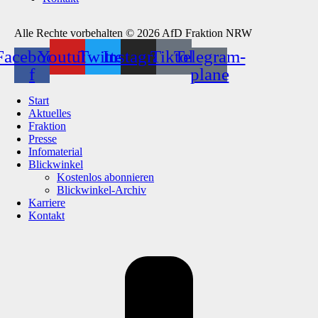
Alle Rechte vorbehalten © 2026 AfD Fraktion NRW
Facebook-
Youtube
Twitter
Instagram
Tiktok
Telegram-
f
plane
Start
Aktuelles
Fraktion
Presse
Infomaterial
Blickwinkel
Kostenlos abonnieren
Blickwinkel-Archiv
Karriere
Kontakt