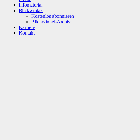
Infomaterial
Blickwinkel
Kostenlos abonnieren
Blickwinkel-Archiv
Karriere
Kontakt