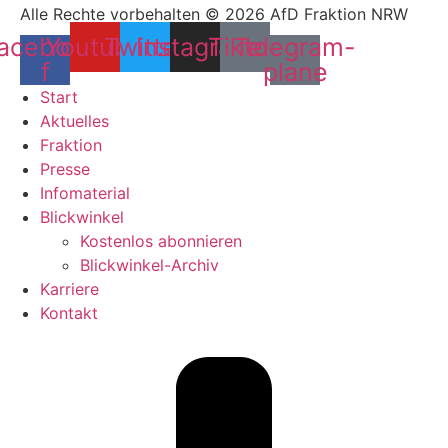
Alle Rechte vorbehalten © 2026 AfD Fraktion NRW
acebook-
Youtube
Twitter
Instagram
Tiktok
Telegram-
f
plane
Start
Aktuelles
Fraktion
Presse
Infomaterial
Blickwinkel
Kostenlos abonnieren
Blickwinkel-Archiv
Karriere
Kontakt