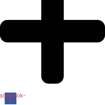
acebook-
f