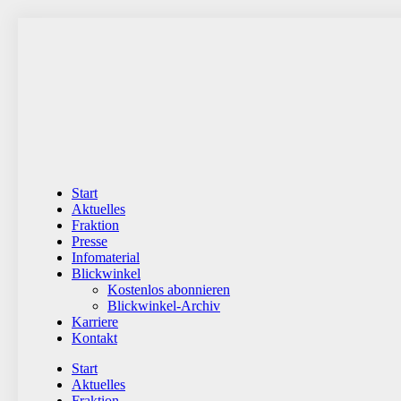
Zum
Inhalt
wechseln
Start
Aktuelles
Fraktion
Presse
Infomaterial
Blickwinkel
Kostenlos abonnieren
Blickwinkel-Archiv
Karriere
Kontakt
Start
Aktuelles
Fraktion