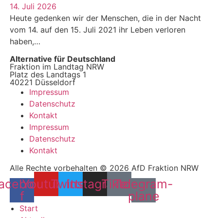
14. Juli 2026
Heute gedenken wir der Menschen, die in der Nacht
vom 14. auf den 15. Juli 2021 ihr Leben verloren
haben,…
Alternative für Deutschland
Fraktion im Landtag NRW
Platz des Landtags 1
40221 Düsseldorf
Impressum
Datenschutz
Kontakt
Impressum
Datenschutz
Kontakt
Alle Rechte vorbehalten © 2026 AfD Fraktion NRW
acebook-
Youtube
Twitter
Instagram
Tiktok
Telegram-
f
plane
Start