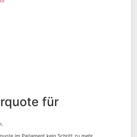
iv
rquote für
n.
nquote im Parlament kein Schritt zu mehr