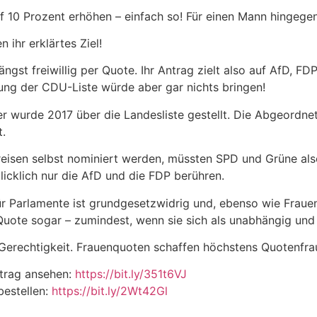
f 10 Prozent erhöhen – einfach so! Für einen Mann hingegen 
 ihr erklärtes Ziel!
ngst freiwillig per Quote. Ihr Antrag zielt also auf AfD, FD
ng der CDU-Liste würde aber gar nichts bringen!
 wurde 2017 über die Landesliste gestellt. Die Abgeordnete
t.
isen selbst nominiert werden, müssten SPD und Grüne also 
icklich nur die AfD und die FDP berühren.
für Parlamente ist grundgesetzwidrig und, ebenso wie Fraue
ote sogar – zumindest, wenn sie sich als unabhängig und 
 Gerechtigkeit. Frauenquoten schaffen höchstens Quotenfra
trag ansehen:
https://bit.ly/351t6VJ
bestellen:
https://bit.ly/2Wt42Gl