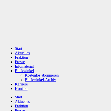
Zum
Inhalt
wechseln
Start
Aktuelles
Fraktion
Presse
Infomaterial
Blickwinkel
Kostenlos abonnieren
Blickwinkel-Archiv
Karriere
Kontakt
Start
Aktuelles
Fraktion
Presse