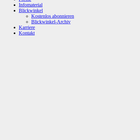
Infomaterial
Blickwinkel
Kostenlos abonnieren
Blickwinkel-Archiv
Karriere
Kontakt