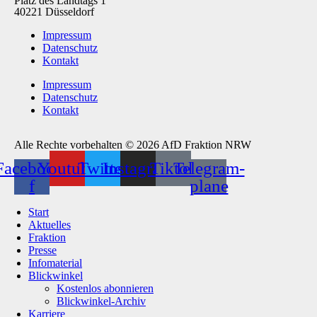
Platz des Landtags 1
40221 Düsseldorf
Impressum
Datenschutz
Kontakt
Impressum
Datenschutz
Kontakt
Alle Rechte vorbehalten © 2026 AfD Fraktion NRW
Facebook-
Youtube
Twitter
Instagram
Tiktok
Telegram-
f
plane
Start
Aktuelles
Fraktion
Presse
Infomaterial
Blickwinkel
Kostenlos abonnieren
Blickwinkel-Archiv
Karriere