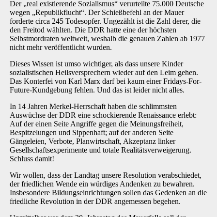
Der „real existierende Sozialismus“ verurteilte 75.000 Deutsche
wegen „Republikflucht“. Der Schießbefehl an der Mauer
forderte circa 245 Todesopfer. Ungezählt ist die Zahl derer, die
den Freitod wählten. Die DDR hatte eine der höchsten
Selbstmordraten weltweit, weshalb die genauen Zahlen ab 1977
nicht mehr veröffentlicht wurden.
Dieses Wissen ist umso wichtiger, als dass unsere Kinder
sozialistischen Heilsversprechern wieder auf den Leim gehen.
Das Konterfei von Karl Marx darf bei kaum einer Fridays-For-
Future-Kundgebung fehlen. Und das ist leider nicht alles.
In 14 Jahren Merkel-Herrschaft haben die schlimmsten
Auswüchse der DDR eine schockierende Renaissance erlebt:
Auf der einen Seite Angriffe gegen die Meinungsfreiheit,
Bespitzelungen und Sippenhaft; auf der anderen Seite
Gängeleien, Verbote, Planwirtschaft, Akzeptanz linker
Gesellschaftsexperimente und totale Realitätsverweigerung.
Schluss damit!
Wir wollen, dass der Landtag unsere Resolution verabschiedet,
der friedlichen Wende ein würdiges Andenken zu bewahren.
Insbesondere Bildungseinrichtungen sollen das Gedenken an die
friedliche Revolution in der DDR angemessen begehen.