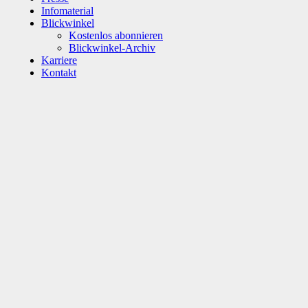
Infomaterial
Blickwinkel
Kostenlos abonnieren
Blickwinkel-Archiv
Karriere
Kontakt