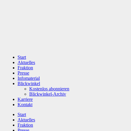
Zum
Inhalt
wechseln
Start
Aktuelles
Fraktion
Presse
Infomaterial
Blickwinkel
Kostenlos abonnieren
Blickwinkel-Archiv
Karriere
Kontakt
Start
Aktuelles
Fraktion
Presse