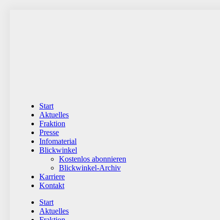
Zum
Inhalt
wechseln
Start
Aktuelles
Fraktion
Presse
Infomaterial
Blickwinkel
Kostenlos abonnieren
Blickwinkel-Archiv
Karriere
Kontakt
Start
Aktuelles
Fraktion