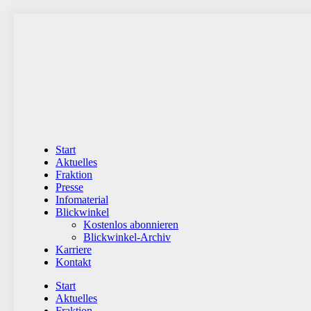
Zum
Inhalt
wechseln
Start
Aktuelles
Fraktion
Presse
Infomaterial
Blickwinkel
Kostenlos abonnieren
Blickwinkel-Archiv
Karriere
Kontakt
Start
Aktuelles
Fraktion