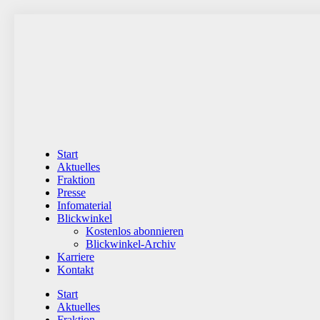
Zum
Inhalt
wechseln
Start
Aktuelles
Fraktion
Presse
Infomaterial
Blickwinkel
Kostenlos abonnieren
Blickwinkel-Archiv
Karriere
Kontakt
Start
Aktuelles
Fraktion