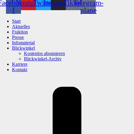
Facebook-
Youtube
Twitter
Instagram
Tiktok
Telegram-
f
plane
Start
Aktuelles
Fraktion
Presse
Infomaterial
Blickwinkel
Kostenlos abonnieren
Blickwinkel-Archiv
Karriere
Kontakt