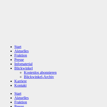
Zum
Inhalt
wechseln
Start
Aktuelles
Fraktion
Presse
Infomaterial
Blickwinkel
Kostenlos abonnieren
Blickwinkel-Archiv
Karriere
Kontakt
Start
Aktuelles
Fraktion
Presse