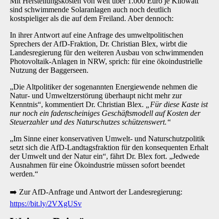
Mit Herstellungskosten von weit über 1.000 Euro je Kilowatt
sind schwimmende Solaranlagen auch noch deutlich
kostspieliger als die auf dem Freiland. Aber dennoch:
In ihrer Antwort auf eine Anfrage des umweltpolitischen
Sprechers der AfD-Fraktion, Dr. Christian Blex, wirbt die
Landesregierung für den weiteren Ausbau von schwimmenden
Photovoltaik-Anlagen in NRW, sprich: für eine ökoindustrielle
Nutzung der Baggerseen.
„Die Altpolitiker der sogenannten Energiewende nehmen die
Natur- und Umweltzerstörung überhaupt nicht mehr zur
Kenntnis“, kommentiert Dr. Christian Blex.
„Für diese Kaste ist
nur noch ein fadenscheiniges Geschäftsmodell auf Kosten der
Steuerzahler und des Naturschutzes schützenswert.“
„Im Sinne einer konservativen Umwelt- und Naturschutzpolitik
setzt sich die AfD-Landtagsfraktion für den konsequenten Erhalt
der Umwelt und der Natur ein“, fährt Dr. Blex fort. „Jedwede
Ausnahmen für eine Ökoindustrie müssen sofort beendet
werden.“
➡️
Zur AfD-Anfrage und Antwort der Landesregierung:
https://bit.ly/2VXgUSv