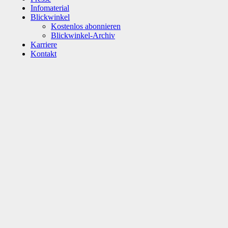
Infomaterial
Blickwinkel
Kostenlos abonnieren
Blickwinkel-Archiv
Karriere
Kontakt