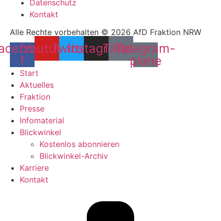
Datenschutz
Kontakt
Alle Rechte vorbehalten © 2026 AfD Fraktion NRW
acebook-
Youtube
Twitter
Instagram
Tiktok
Telegram-
f
plane
Start
Aktuelles
Fraktion
Presse
Infomaterial
Blickwinkel
Kostenlos abonnieren
Blickwinkel-Archiv
Karriere
Kontakt