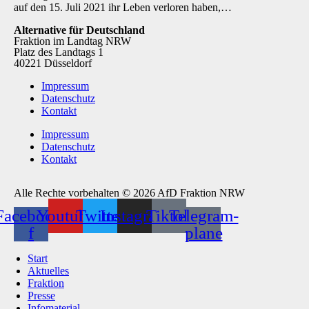
auf den 15. Juli 2021 ihr Leben verloren haben,…
Alternative für Deutschland
Fraktion im Landtag NRW
Platz des Landtags 1
40221 Düsseldorf
Impressum
Datenschutz
Kontakt
Impressum
Datenschutz
Kontakt
Alle Rechte vorbehalten © 2026 AfD Fraktion NRW
Facebook-
Youtube
Twitter
Instagram
Tiktok
Telegram-
f
plane
Start
Aktuelles
Fraktion
Presse
Infomaterial