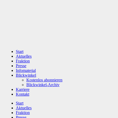
Zum
Inhalt
wechseln
Start
Aktuelles
Fraktion
Presse
Infomaterial
Blickwinkel
Kostenlos abonnieren
Blickwinkel-Archiv
Karriere
Kontakt
Start
Aktuelles
Fraktion
Presse