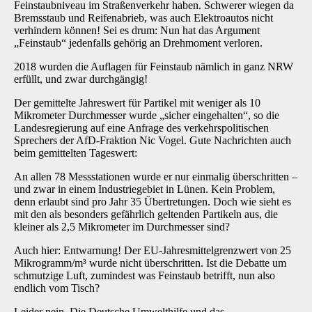
Feinstaubniveau im Straßenverkehr haben. Schwerer wiegen da
Bremsstaub und Reifenabrieb, was auch Elektroautos nicht
verhindern können! Sei es drum: Nun hat das Argument
„Feinstaub“ jedenfalls gehörig an Drehmoment verloren.
2018 wurden die Auflagen für Feinstaub nämlich in ganz NRW
erfüllt, und zwar durchgängig!
Der gemittelte Jahreswert für Partikel mit weniger als 10
Mikrometer Durchmesser wurde „sicher eingehalten“, so die
Landesregierung auf eine Anfrage des verkehrspolitischen
Sprechers der AfD-Fraktion Nic Vogel. Gute Nachrichten auch
beim gemittelten Tageswert:
An allen 78 Messstationen wurde er nur einmalig überschritten –
und zwar in einem Industriegebiet in Lünen. Kein Problem,
denn erlaubt sind pro Jahr 35 Übertretungen. Doch wie sieht es
mit den als besonders gefährlich geltenden Partikeln aus, die
kleiner als 2,5 Mikrometer im Durchmesser sind?
Auch hier: Entwarnung! Der EU-Jahresmittelgrenzwert von 25
Mikrogramm/m³ wurde nicht überschritten. Ist die Debatte um
schmutzige Luft, zumindest was Feinstaub betrifft, nun also
endlich vom Tisch?
Leider nein. Die Deutsche Umwelthilfe und das