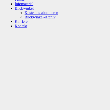
Infomaterial
Blickwinkel
Kostenlos abonnieren
Blickwinkel-Archiv
Karriere
Kontakt