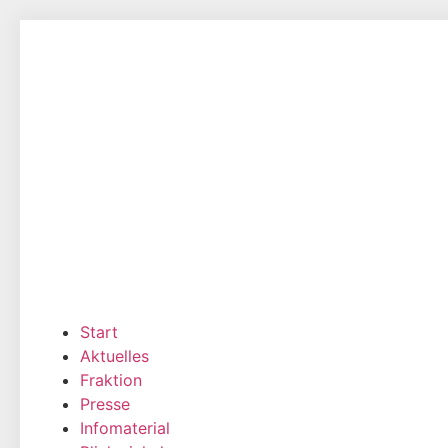
Zum
Inhalt
wechseln
Start
Aktuelles
Fraktion
Presse
Infomaterial
Blickwinkel
Kostenlos abonnieren
Blickwinkel-Archiv
Karriere
Kontakt
Start