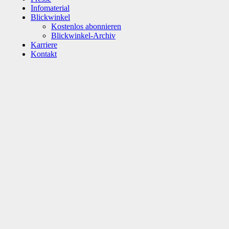
Infomaterial
Blickwinkel
Kostenlos abonnieren
Blickwinkel-Archiv
Karriere
Kontakt