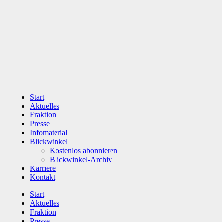
Zum
Inhalt
wechseln
Start
Aktuelles
Fraktion
Presse
Infomaterial
Blickwinkel
Kostenlos abonnieren
Blickwinkel-Archiv
Karriere
Kontakt
Start
Aktuelles
Fraktion
Presse