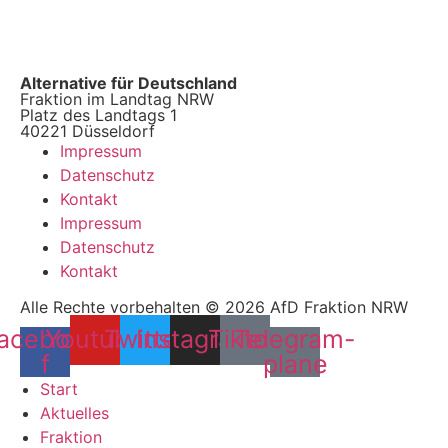
Alternative für Deutschland
Fraktion im Landtag NRW
Platz des Landtags 1
40221 Düsseldorf
Impressum
Datenschutz
Kontakt
Impressum
Datenschutz
Kontakt
Alle Rechte vorbehalten © 2026 AfD Fraktion NRW
acebook-
Youtube
Twitter
Instagram
Tiktok
Telegram-
f
plane
Start
Aktuelles
Fraktion